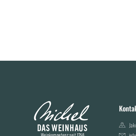
Konta
Jak
inf