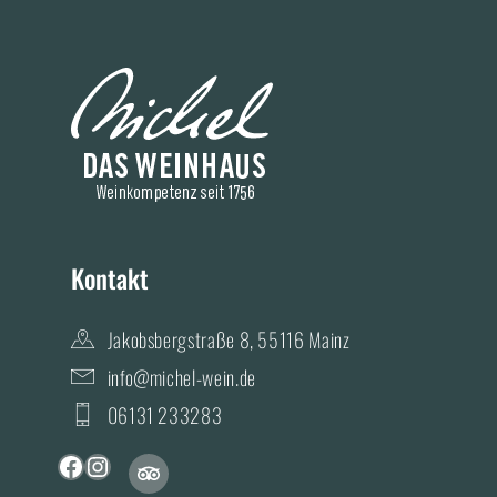
Kontakt
Jakobsbergstraße 8, 55116 Mainz
info@michel-wein.de
06131 233283
T
F
I
r