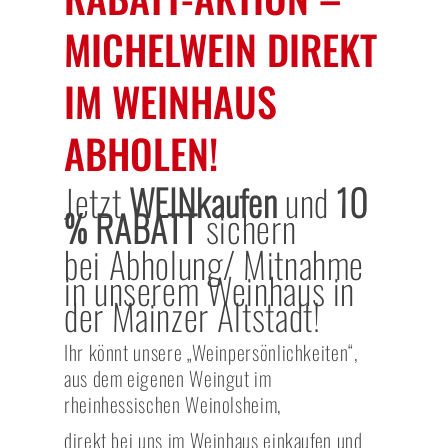
MICHELWEIN DIREKT
IM WEINHAUS
ABHOLEN!
Jetzt
WEINkaufen
und
10
% RABATT
sichern
bei Abholung/ Mitnahme
in unserem Weinhaus in
der Mainzer Altstadt!
Ihr könnt unsere „Weinpersönlichkeiten“,
aus dem eigenen Weingut im
rheinhessischen Weinolsheim,
direkt bei uns im Weinhaus einkaufen und