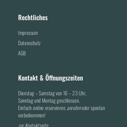
a
n
i
c
s
p
a
e
t
Rechtliches
d
b
a
v
i
o
g
s
Impressum
o
r
o
k
a
r
Datenschutz
A
m
AGB
c
A
c
c
o
c
u
o
Kontakt & Öffnungszeiten
n
u
t
n
Dienstag – Samstag von 16 – 23 Uhr,
t
Sonntag und Montag geschlossen.
Einfach
online reservieren
,
anrufen
oder spontan
vorbeikommen!
zur Kontaktseite