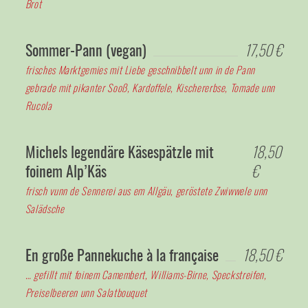
Brot
Sommer-Pann (vegan)
17,50 €
frisches Marktgemies mit Liebe geschnibbelt unn in de Pann
gebrade mit pikanter Sooß, Kardoffele, Kischererbse, Tomade unn
Rucola
Michels legendäre Käsespätzle mit
18,50
foinem Alp’Käs
€
frisch vunn de Sennerei aus em Allgäu, geröstete Zwiwwele unn
Salädsche
En große Pannekuche à la française
18,50 €
… gefillt mit foinem Camembert, Williams-Birne, Speckstreifen,
Preiselbeeren unn Salatbouquet