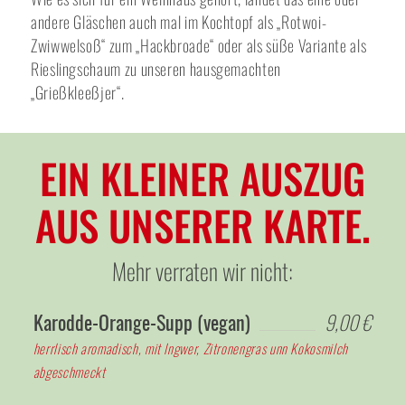
andere Gläschen auch mal im Kochtopf als „Rotwoi-
Zwiwwelsoß“ zum „Hackbroade“ oder als süße Variante als
Rieslingschaum zu unseren hausgemachten
„Grießkleeßjer“.
EIN KLEINER AUSZUG
AUS UNSERER KARTE.
Mehr verraten wir nicht:
Karodde-Orange-Supp (vegan)
9,00 €
herrlisch aromadisch, mit Ingwer, Zitronengras unn Kokosmilch
abgeschmeckt