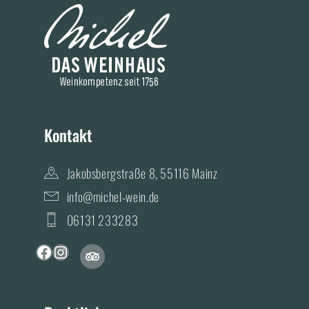
Kontakt
Jakobsbergstraße 8, 55116 Mainz
info@michel-wein.de
06131 233283
T
F
I
r
a
n
i
c
s
p
a