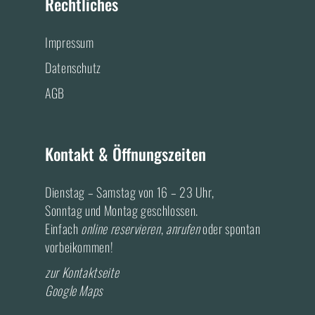
e
t
Rechtliches
d
b
a
v
i
o
g
s
Impressum
o
r
o
k
a
r
Datenschutz
A
m
AGB
c
A
c
c
o
c
u
o
Kontakt & Öffnungszeiten
n
u
t
n
Dienstag – Samstag von 16 – 23 Uhr,
t
Sonntag und Montag geschlossen.
Einfach
online reservieren
,
anrufen
oder spontan
vorbeikommen!
zur Kontaktseite
Google Maps