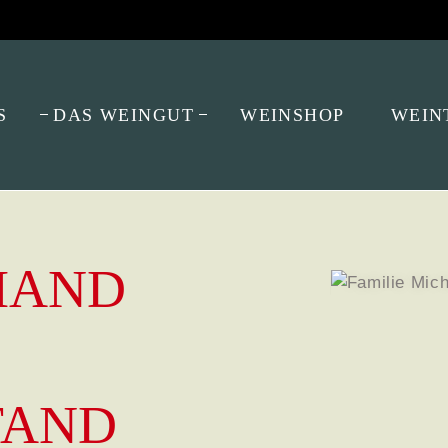
S
DAS WEINGUT
WEINSHOP
WEIN
ELLER
 HAND
TAND