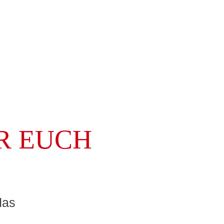
lm - oder auch nicht?
R EUCH
das