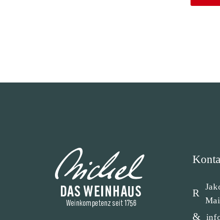
Konta
Jak
Mai
inf