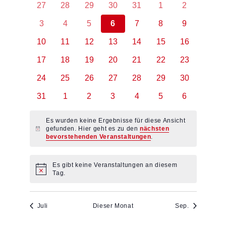
0
0
0
0
0
0
0
27
28
29
30
31
1
2
A
R
R
Veranstaltungen
Veranstaltungen
Veranstaltungen
Veranstaltungen
Veranstaltungen
Veranstaltungen
Veranstaltu
0
0
0
0
0
0
0
3
4
5
6
7
8
9
Veranstaltungen
Veranstaltungen
Veranstaltungen
Veranstaltungen
Veranstaltungen
Veranstaltungen
Veranstaltu
L
A
A
0
0
0
0
0
0
0
10
11
12
13
14
15
16
Veranstaltungen
Veranstaltungen
Veranstaltungen
Veranstaltungen
Veranstaltungen
Veranstaltungen
Veranstaltu
0
0
0
0
0
0
0
17
18
19
20
21
22
23
E
N
N
Veranstaltungen
Veranstaltungen
Veranstaltungen
Veranstaltungen
Veranstaltungen
Veranstaltungen
Veranstaltu
0
0
0
0
0
0
0
24
25
26
27
28
29
30
N
Veranstaltungen
Veranstaltungen
Veranstaltungen
Veranstaltungen
Veranstaltungen
Veranstaltungen
Veranstaltu
S
S
0
0
0
0
0
0
0
31
1
2
3
4
5
6
Veranstaltungen
Veranstaltungen
Veranstaltungen
Veranstaltungen
Veranstaltungen
Veranstaltungen
Veranstaltu
D
T
T
Es wurden keine Ergebnisse für diese Ansicht
gefunden. Hier geht es zu den
nächsten
Hinweis
bevorstehenden Veranstaltungen
.
E
A
A
Es gibt keine Veranstaltungen an diesem
R
L
L
Hinweis
Tag.
V
T
T
Juli
Dieser Monat
Sep.