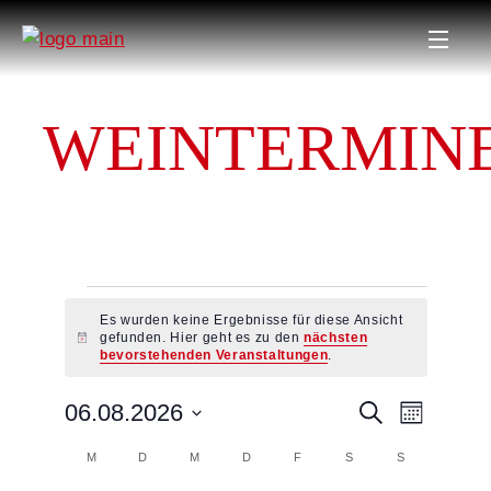
WEINTERMIN
VERANSTAL
Es wurden keine Ergebnisse für diese Ansicht
gefunden. Hier geht es zu den
nächsten
Hinweis
bevorstehenden Veranstaltungen
.
V
06.08.2026
V
Suche
Monat
Datum
MONTAG
DIENSTAG
MITTWOCH
DONNERSTAG
FREITAG
SAMSTAG
SONNTAG
K
wählen.
M
D
M
D
F
S
S
E
E