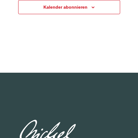
O
U
U
Kalender abonnieren
N
N
N
V
G
G
E
E
A
R
N
N
A
S
S
N
U
I
S
C
C
T
H
H