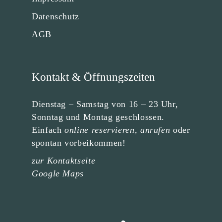
o
r
o
r
k
a
Datenschutz
H
A
A
m
AGB
c
A
T
T
c
c
o
c
E
I
u
o
Kontakt & Öffnungszeiten
n
u
N
O
t
n
Dienstag – Samstag von 16 – 23 Uhr,
t
Sonntag und Montag geschlossen.
,
N
Einfach
online reservieren
,
anrufen
oder
spontan vorbeikommen!
N
zur Kontaktseite
A
Google Maps
V