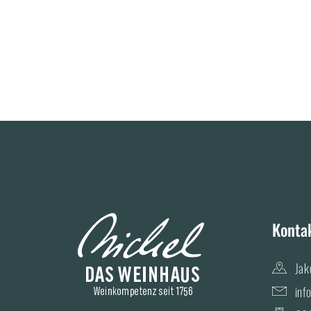
Konta
Jak
inf