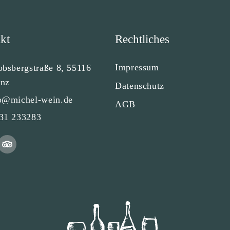
kt
Rechtliches
Impressum
obsbergstraße 8, 55116
nz
Datenschutz
o@michel-wein.de
AGB
31 233283
T
r
i
p
a
d
v
i
s
o