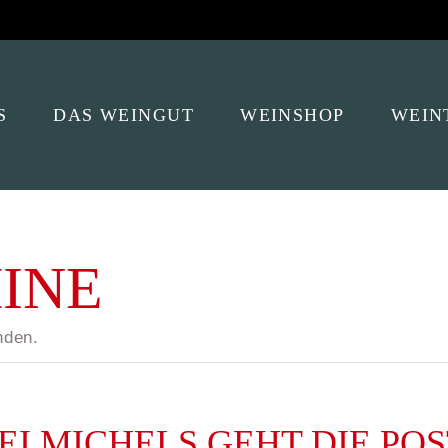
S
DAS WEINGUT
WEINSHOP
WEIN
ELLER
INE
nden.
I MICHELS GEHT DIE POS