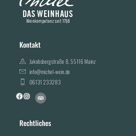
Kontakt
Jakobsbergstraße 8, 55116 Mainz
info@michel-wein.de
06131 233283
T
F
I
r
a
n
i
c
s
p
a
e
t
Rechtliches
d
b
a
v
i
o
g