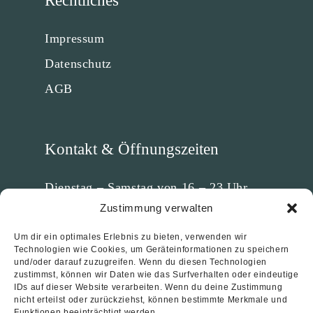
Rechtliches
d
b
a
v
i
o
g
s
Impressum
o
r
o
r
k
a
Datenschutz
A
m
AGB
c
A
c
c
o
c
u
o
Kontakt & Öffnungszeiten
n
u
t
n
Dienstag – Samstag von 16 – 23 Uhr,
t
Sonntag und Montag geschlossen.
Zustimmung verwalten
Einfach
online reservieren
,
anrufen
oder
Um dir ein optimales Erlebnis zu bieten, verwenden wir
spontan vorbeikommen!
Technologien wie Cookies, um Geräteinformationen zu speichern
und/oder darauf zuzugreifen. Wenn du diesen Technologien
zur Kontaktseite
zustimmst, können wir Daten wie das Surfverhalten oder eindeutige
Google Maps
IDs auf dieser Website verarbeiten. Wenn du deine Zustimmung
nicht erteilst oder zurückziehst, können bestimmte Merkmale und
Funktionen beeinträchtigt werden.