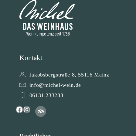
Kontakt
Jakobsbergstraße 8, 55116 Mainz
info@michel-wein.de
06131 233283
T
F
I
r
a
n
i
c
s
p
a
e
t